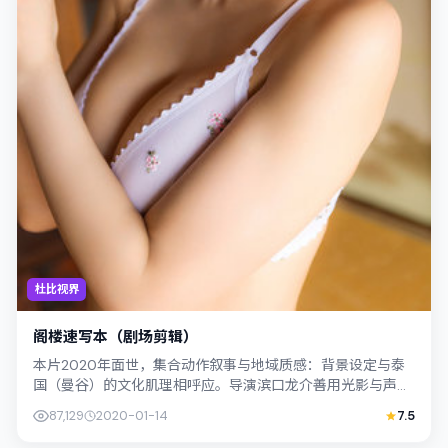
杜比视界
阁楼速写本（剧场剪辑）
本片2020年面世，集合动作叙事与地域质感：背景设定与泰
国（曼谷）的文化肌理相呼应。导演滨口龙介善用光影与声场
塑造孤独感，周冬雨饰演角色的抉择牵...
87,129
2020-01-14
7.5