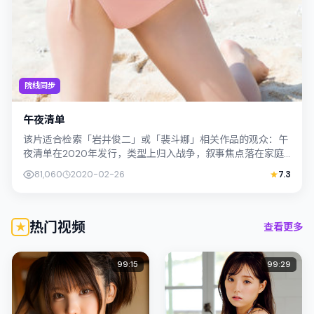
院线同步
午夜清单
该片适合检索「岩井俊二」或「裴斗娜」相关作品的观众：午
夜清单在2020年发行，类型上归入战争，叙事焦点落在家庭
与社会的交错地带；配角层次丰富，值...
81,060
2020-02-26
7.3
热门视频
查看更多
99:15
99:29