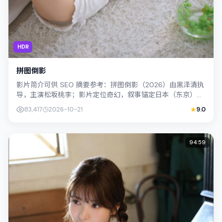
HDR
拼图倒影
影片简介可供 SEO 摘要参考：拼图倒影（2026）由黑泽清执
导，主演松坂桃李；影片定位奇幻，叙事锚定日本（东京）的
社会议题与个体命运，镜头克制...
83,417
2026-10-21
9.0
94:59