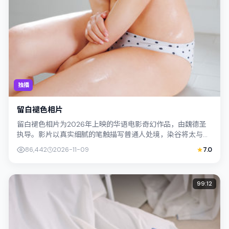
独播
留白褪色相片
留白褪色相片为2026年上映的华语电影奇幻作品，由魏德圣
执导。影片以真实细腻的笔触描写普通人处境，染谷将太与胡
歌的对手戏张力十足，情节层层推进，...
86,442
2026-11-09
7.0
99:12