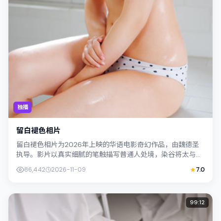
独播
留白褪色相片
留白褪色相片为2026年上映的华语电影奇幻作品，由魏德圣
执导。影片以真实细腻的笔触描写普通人处境，染谷将太与胡
歌的对手戏张力十足，情节层层推进，...
86,442
2026-11-09
7.0
99:12