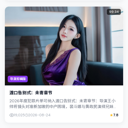
99:34
导演剪辑版
渡口告别式：未寄章节
2026年度犯罪片单可纳入渡口告别式：未寄章节：导演王小
帅将镜头对准新加坡的中产困境，裴斗娜与黄政民演绎兄妹般
羁绊，文本层面兼顾悬疑线索与情感救...
19,025
2026-08-24
7.8