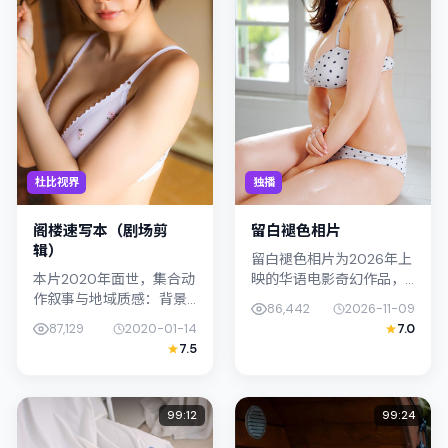
杜比视界
独播
阁楼速写本（剧场剪
留白褪色相片
辑）
留白褪色相片为2026年上
本片2020年面世，集合动
映的华语电影奇幻作品，
作叙事与地域质感：背景
由魏德圣执导。影片以真
86,442
2026-11-09
设定与泰国（曼谷）的文
实细腻的笔触描写普通人
87,129
2020-01-14
7.0
化肌理相呼应。导演滨口
处境，染谷将太与胡歌的
7.5
龙介善用光影与声场塑造
对手戏张力十足，情节层
孤独感，周冬雨饰演角色
层推进，...
的抉择牵...
99:12
99:24