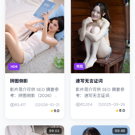
完结
HDR
速写无言证词
拼图倒影
影片简介可供 SEO 摘要参
影片简介可供 SEO 摘要参
考：速写无言证词
考：拼图倒影（2026）由
（2025）由新海诚执导，
黑泽清执导，主演松坂桃
82,334
2025-09-26
83,417
2026-10-21
主演李康生；影片定位奇
李；影片定位奇幻，叙事
8.0
9.0
幻，叙事锚定中国台湾的
锚定日本（东京）的社会
社会议题与个体命运，镜
议题与个体命运，镜头克
头克制而...
制...
99:02
99:49