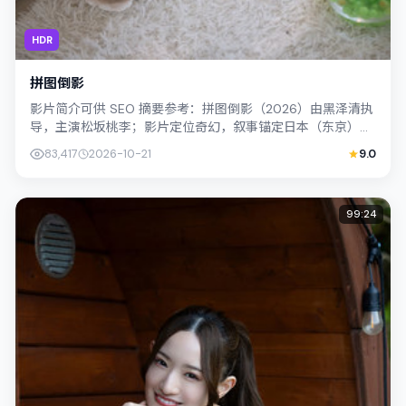
HDR
拼图倒影
影片简介可供 SEO 摘要参考：拼图倒影（2026）由黑泽清执
导，主演松坂桃李；影片定位奇幻，叙事锚定日本（东京）的
社会议题与个体命运，镜头克制...
83,417
2026-10-21
9.0
99:24