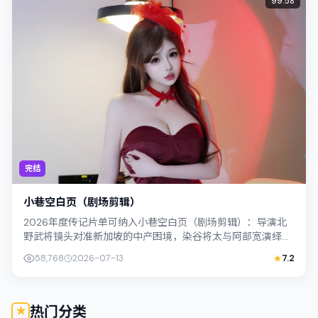
99:58
完结
小巷空白页（剧场剪辑）
2026年度传记片单可纳入小巷空白页（剧场剪辑）：导演北
野武将镜头对准新加坡的中产困境，染谷将太与阿部宽演绎兄
妹般羁绊，文本层面兼顾悬疑线索与情...
58,768
2026-07-13
7.2
热门分类