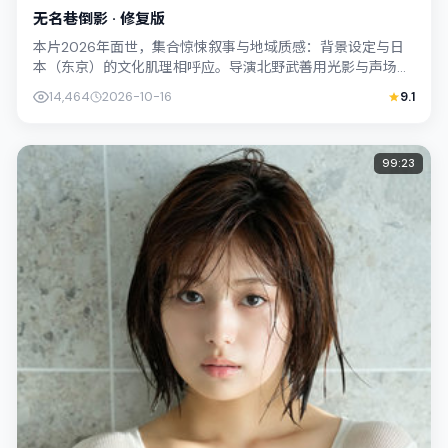
无名巷倒影 · 修复版
本片2026年面世，集合惊悚叙事与地域质感：背景设定与日
本（东京）的文化肌理相呼应。导演北野武善用光影与声场塑
造孤独感，李康生饰演角色的抉择牵动...
14,464
2026-10-16
9.1
99:23