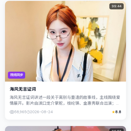
99:44
院线同步
海风无言证词
海风无言证词讲述一段关于离别与重逢的故事线，主线围绕爱
情展开。影片由滨口龙介掌舵，桂纶镁、金惠秀联合出演；外
景与中国香港的城市纹理紧密结合，摄影...
58,965
2026-08-24
8.8