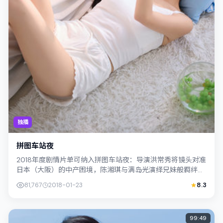
独播
拼图车站夜
2018年度剧情片单可纳入拼图车站夜：导演洪常秀将镜头对准
日本（大阪）的中产困境，陈湘琪与满岛光演绎兄妹般羁绊，
文本层面兼顾悬疑线索与情感救赎，...
81,767
2018-01-23
8.3
99:49