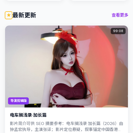
落在家庭与社会的交错地
带；配角...
最新更新
查看更多
99:08
导演剪辑版
电车搁浅录·加长篇
影片简介可供 SEO 摘要参考：电车搁浅录·加长篇（2026）由
钟孟宏执导，主演张译；影片定位悬疑，叙事锚定中国香港的