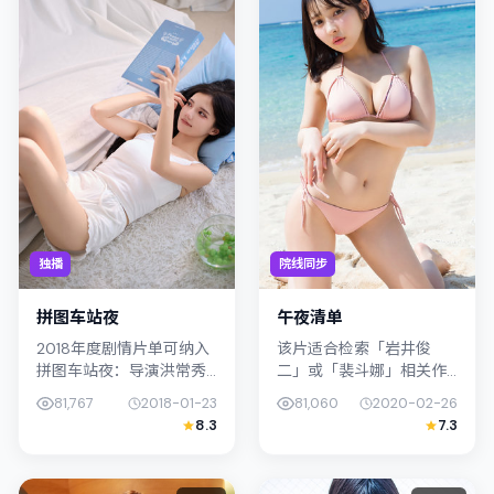
独播
院线同步
拼图车站夜
午夜清单
2018年度剧情片单可纳入
该片适合检索「岩井俊
拼图车站夜：导演洪常秀
二」或「裴斗娜」相关作
将镜头对准日本（大阪）
品的观众：午夜清单在
81,767
2018-01-23
81,060
2020-02-26
的中产困境，陈湘琪与满
2020年发行，类型上归入
8.3
7.3
岛光演绎兄妹般羁绊，文
战争，叙事焦点落在家庭
本层面兼顾悬疑线索与情
与社会的交错地带；配角
感救赎，...
层次丰富，值...