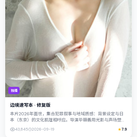
独播
边境速写本 · 修复版
本片2026年面世，集合犯罪叙事与地域质感：背景设定与日
本（东京）的文化肌理相呼应。导演毕赣善用光影与声场塑造
孤独感，凤小岳饰演角色的抉择牵动观...
43,845
2026-09-19
7.9