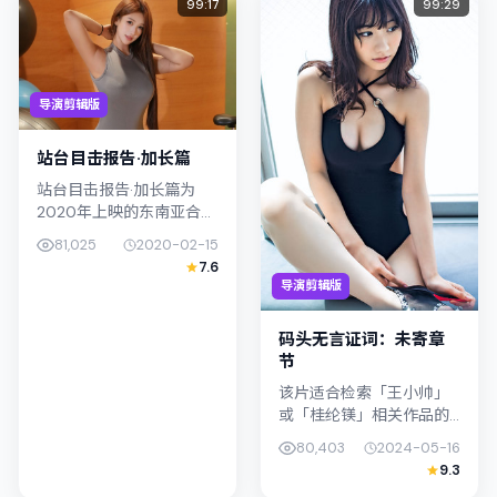
99:17
99:29
导演剪辑版
站台目击报告·加长篇
站台目击报告·加长篇为
2020年上映的东南亚合拍
剧情作品，由庵野秀明执
81,025
2020-02-15
导。影片以真实细腻的笔
7.6
触描写普通人处境，张译
导演剪辑版
与胡歌的对手戏张力十
足，情节层...
码头无言证词：未寄章
节
该片适合检索「王小帅」
或「桂纶镁」相关作品的
观众：码头无言证词：未
80,403
2024-05-16
寄章节在2024年发行，类
9.3
型上归入科幻，叙事焦点